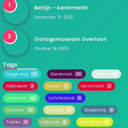
Berlijn – kerstmarkt
December 31, 2025
Oorlogsmuseum Overloon
Oktober 19, 2025
Tags
Dagje weg
Dierentuin
Fietsen
73
29
9
Halloween
Kerken
Kerstmarkt
1
2
7
Leerzaam
Lichtfestival
10
4
Museum
Pretpark
Stedentrip
23
2
6
Tuinen
Vakantie
Wandelen
4
9
12