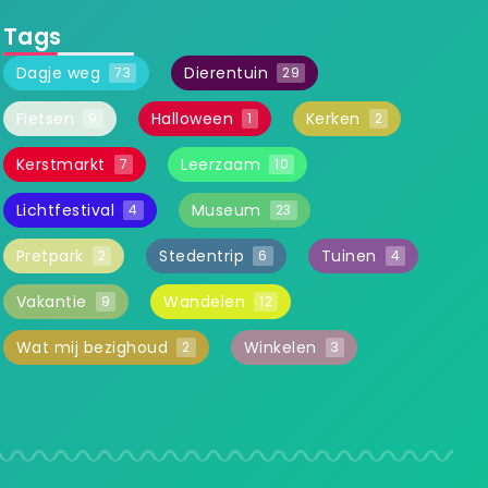
Tags
Dagje weg
Dierentuin
73
29
Fietsen
Halloween
Kerken
9
1
2
Kerstmarkt
Leerzaam
7
10
Lichtfestival
Museum
4
23
Pretpark
Stedentrip
Tuinen
2
6
4
Vakantie
Wandelen
9
12
Wat mij bezighoud
Winkelen
2
3