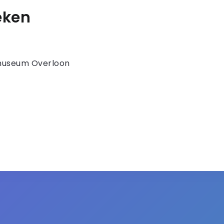
eken
museum Overloon