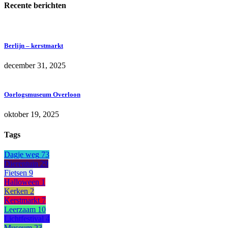
Recente berichten
Berlijn – kerstmarkt
december 31, 2025
Oorlogsmuseum Overloon
oktober 19, 2025
Tags
Dagje weg
73
Dierentuin
29
Fietsen
9
Halloween
1
Kerken
2
Kerstmarkt
7
Leerzaam
10
Lichtfestival
4
Museum
23