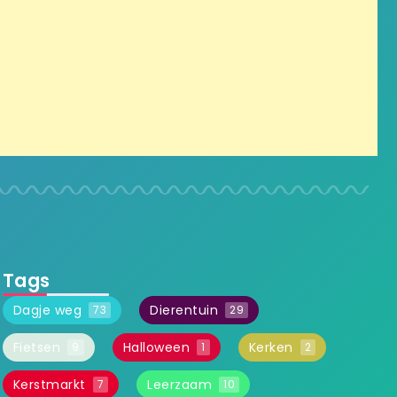
Tags
Dagje weg
Dierentuin
73
29
Fietsen
Halloween
Kerken
9
1
2
Kerstmarkt
Leerzaam
7
10