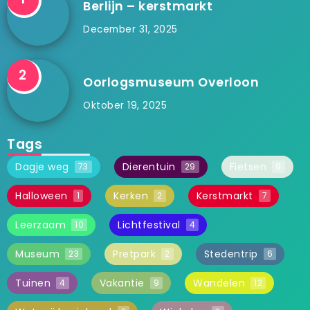
Berlijn – kerstmarkt
December 31, 2025
Oorlogsmuseum Overloon
Oktober 19, 2025
Tags
Dagje weg
Dierentuin
Fietsen
73
29
9
Halloween
Kerken
Kerstmarkt
1
2
7
Leerzaam
Lichtfestival
10
4
Museum
Pretpark
Stedentrip
23
2
6
Tuinen
Vakantie
Wandelen
4
9
12