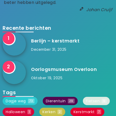
beter hebben uitgelegd.
Johan Cruijf
Recente berichten
Berlijn – kerstmarkt
December 31, 2025
Oorlogsmuseum Overloon
Oktober 19, 2025
Tags
Dagje weg
Dierentuin
Fietsen
73
29
9
Halloween
Kerken
Kerstmarkt
1
2
7