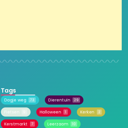
Tags
Dagje weg
Dierentuin
73
29
Fietsen
Halloween
Kerken
9
1
2
Kerstmarkt
Leerzaam
7
10