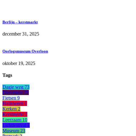
Berlijn – kerstmarkt
december 31, 2025
Oorlogsmuseum Overloon
oktober 19, 2025
Tags
Dagje weg
73
Dierentuin
29
Fietsen
9
Halloween
1
Kerken
2
Kerstmarkt
7
Leerzaam
10
Lichtfestival
4
Museum
23