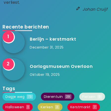
verliest.
Johan Cruijf
Recente berichten
Berlijn – kerstmarkt
December 31, 2025
Oorlogsmuseum Overloon
Oktober 19, 2025
Tags
Dagje weg
Dierentuin
Fietsen
73
29
9
Halloween
Kerken
Kerstmarkt
1
2
7