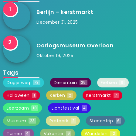
Berlijn – kerstmarkt
December 31, 2025
Oorlogsmuseum Overloon
Oktober 19, 2025
Tags
Dagje weg
Dierentuin
Fietsen
73
29
9
Halloween
Kerken
Kerstmarkt
1
2
7
Leerzaam
Lichtfestival
10
4
Museum
Pretpark
Stedentrip
23
2
6
Tuinen
Vakantie
Wandelen
4
9
12