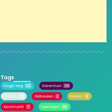
Tags
Dagje weg
Dierentuin
73
29
Fietsen
Halloween
Kerken
9
1
2
Kerstmarkt
Leerzaam
7
10