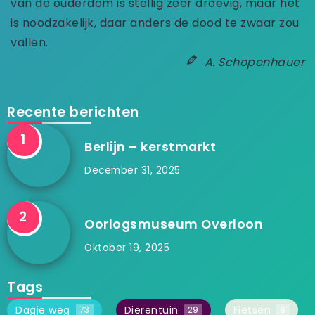
van de ouderdom is stellig zeer droevig, maar het
is noodzakelijk, daar anders de dood te zwaar zou
vallen.
A. Schopenhauer
Recente berichten
Berlijn – kerstmarkt
December 31, 2025
Oorlogsmuseum Overloon
Oktober 19, 2025
Tags
Dagje weg
Dierentuin
Fietsen
73
29
9