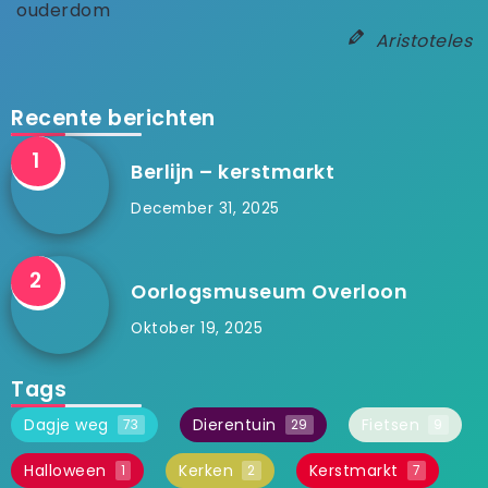
ouderdom
Aristoteles
Recente berichten
Berlijn – kerstmarkt
December 31, 2025
Oorlogsmuseum Overloon
Oktober 19, 2025
Tags
Dagje weg
Dierentuin
Fietsen
73
29
9
Halloween
Kerken
Kerstmarkt
1
2
7