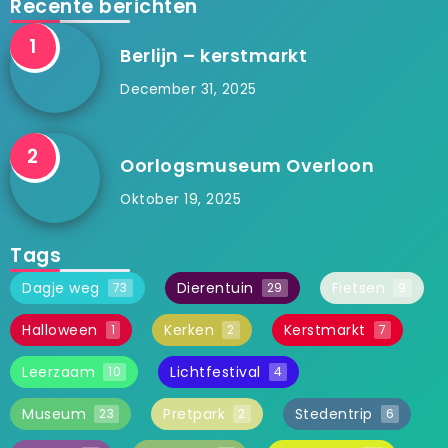
Recente berichten
Berlijn – kerstmarkt
December 31, 2025
Oorlogsmuseum Overloon
Oktober 19, 2025
Tags
Dagje weg
Dierentuin
Fietsen
73
29
9
Halloween
Kerken
Kerstmarkt
1
2
7
Leerzaam
Lichtfestival
10
4
Museum
Pretpark
Stedentrip
23
2
6