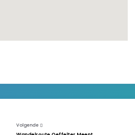
Volgende
Wandelroute Oeffelter Meent