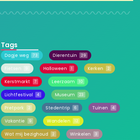
Tags
Dagje weg
Dierentuin
73
29
Fietsen
Halloween
Kerken
9
1
2
Kerstmarkt
Leerzaam
7
10
Lichtfestival
Museum
4
23
Pretpark
Stedentrip
Tuinen
2
6
4
Vakantie
Wandelen
9
12
Wat mij bezighoud
Winkelen
2
3