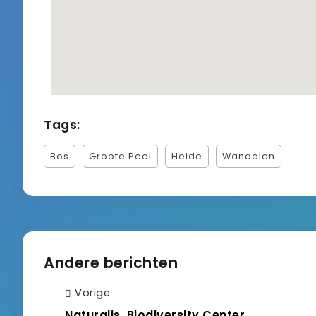
Tags:
Bos
Groote Peel
Heide
Wandelen
Andere berichten
Vorige
Naturalis, Biodiversity Center