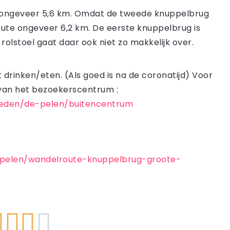
d ongeveer 5,6 km. Omdat de tweede knuppelbrug
 route ongeveer 6,2 km. De eerste knuppelbrug is
rolstoel gaat daar ook niet zo makkelijk over.
 drinken/eten. (Als goed is na de coronatijd) Voor
 van het bezoekerscentrum :
ieden/de-pelen/buitencentrum
-pelen/wandelroute-knuppelbrug-groote-



