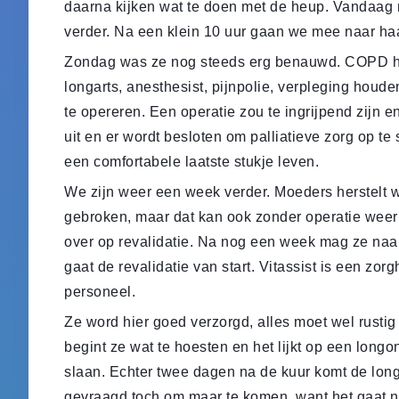
daarna kijken wat te doen met de heup. Vandaag 
verder. Na een klein 10 uur gaan we mee naar ha
Zondag was ze nog steeds erg benauwd. COPD heef
longarts, anesthesist, pijnpolie, verpleging houde
te opereren. Een operatie zou te ingrijpend zijn en
uit en er wordt besloten om palliatieve zorg op te
een comfortabele laatste stukje leven.
We zijn weer een week verder. Moeders herstelt wo
gebroken, maar dat kan ook zonder operatie weer
over op revalidatie. Na nog een week mag ze naar
gaat de revalidatie van start. Vitassist is een zo
personeel.
Ze word hier goed verzorgd, alles moet wel rusti
begint ze wat te hoesten en het lijkt op een longont
slaan. Echter twee dagen na de kuur komt de long
gevraagd toch om maar te komen, want het gaat ni