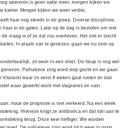
nog opereren is geen optie meer, morgen kijken we
ar kamer. Morgen kijken we weer verder.
t haar nog steeds in de greep. Diverse disciplines,
n haar in de gaten. Later op de dag is besloten om niet
 de vraag is of ze dat zou overleven. Het ziet er slecht
 starten. In plaats van te genezen, gaan we nu over op
nderbaarlijk, zit weer in een stoel. De heup is nog wel
 genezen. Palliatieve zorg word stop gezet en we gaan
 Vitassist waar ze eerst 8 weken gaat rusten en dan
rghotel waar gewerkt word met stagiaires en vast
g aan, maar de prognose is niet verkeerd. Na een week
steking. Hiervoor krijgt ze antibiotica en dat lijkt aan te
ontsteking terug. Deze keer heftiger. We worden
et goed. De palliatieve zorg word toch weer in gang